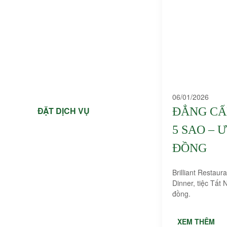
BRIPOT – HẤP THỦY NHIỆT
TIN TỨC & ƯU ĐÃI
THƯ VIỆN
TUYỂN DỤNG
06/01/2026
ĐẲNG CẤ
ĐẶT DỊCH VỤ
5 SAO – 
VN
|
EN
ĐỒNG
Brilliant Restaur
Dinner, tiệc Tất 
đồng.
XEM THÊM