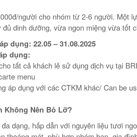
.000đ/người cho nhóm từ 2-6 người. Một l
y đủ dinh dưỡng, vừa ngon miệng vừa tốt 
áp dụng: 22.05 – 31.08.2025
 áp dụng:
cho tất cả khách lẻ sử dụng dịch vụ tại B
-carte menu
g áp dụng với các CTKM khác/ Can be used
n Không Nên Bỏ Lỡ?
đa dạng, hấp dẫn với nguyên liệu tươi ng
n thoáng mát, phù hợp nhóm bạn, gia đìn