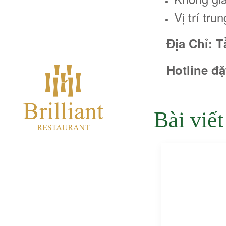
Vị trí tr
Địa Chỉ: T
Hotline đặ
Bài viết
TRANG CHỦ
THỰC ĐƠN
HỆ THỐNG SẢNH TIỆC
HỆ THỐNG PHÒNG VIP