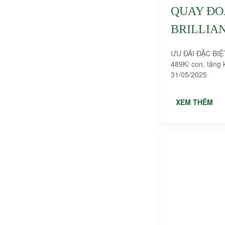
QUAY ĐO
BRILLIA
ƯU ĐÃI ĐẶC BIỆT:
489K/ con, tặng kèm bánh bao chiên. Áp dụng từ ngày 29-
31/05/2025
XEM THÊM