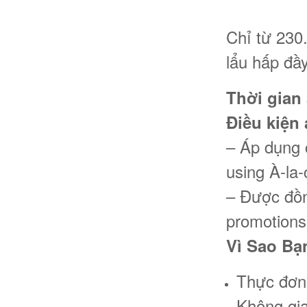
Chỉ từ 230
lẩu hấp đầ
Thời gian 
Điều kiện
– Áp dụng 
using À-la
– Được đồn
promotions
Vì Sao Bạ
Thực đơn 
Không gia