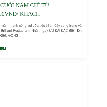
 CUỐI NĂM CHỈ TỪ
000VNĐ/ KHÁCH
1 năm thành công với bữa tiệc tri ân đầy sang trọng và
i Brilliant Restaurant. Nhận ngay ƯU ĐÃI ĐẶC BIỆT lên
TRIỆU ĐỒNG
HÊM